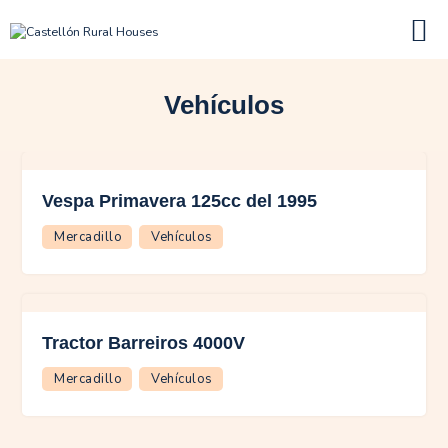
Vehículos
Inicio
Inmuebles
Vespa Primavera 125cc del 1995
Mercadillo
Mercadillo
Vehículos
Proyectos terminados
Tractor Barreiros 4000V
Contacto
Mercadillo
Vehículos