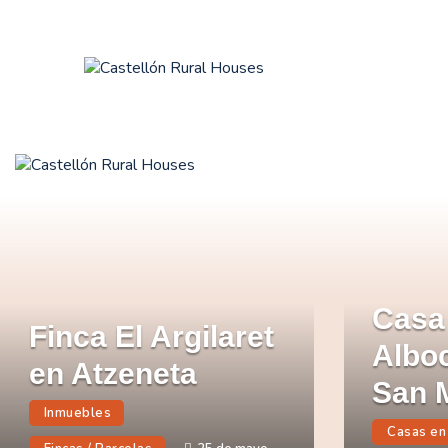
I
I
M
P
C
Casa
Finca El Argilaret
Alboc
en Atzeneta
San 
Inmuebles
Casas en