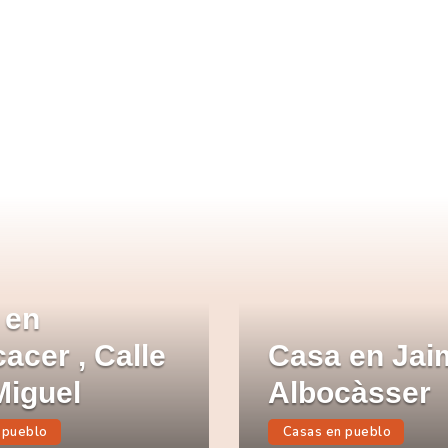
nicio
nmuebles
ercadillo
royectos terminados
ontacto
 en
acer , Calle
Casa en Jai
Miguel
Albocàsser
 pueblo
Casas en pueblo