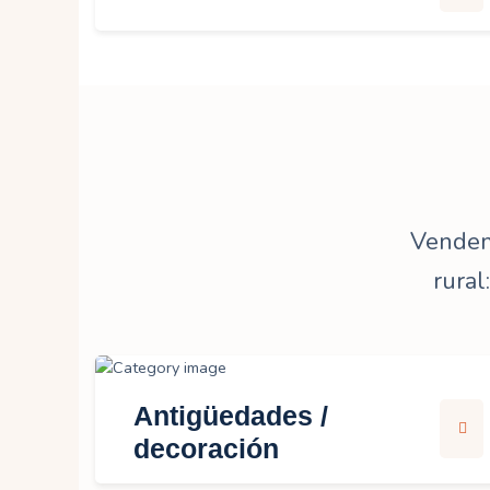
Vendemo
rural
Antigüedades /
decoración