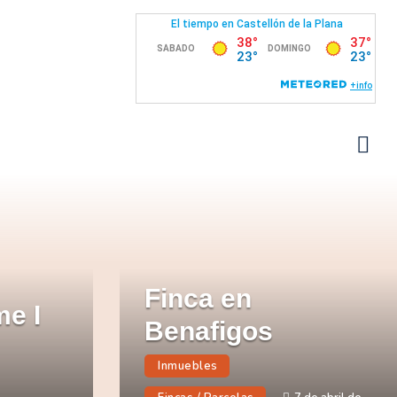
Finca en
me I
Benafigos
Inmuebles