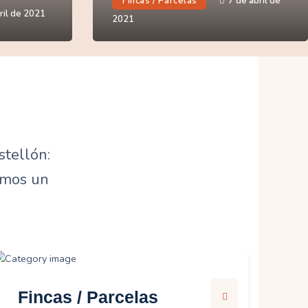
Fincas / Parcelas
7 de abril de
ril de 2021
2021
stellón:
cemos un
Fincas / Parcelas