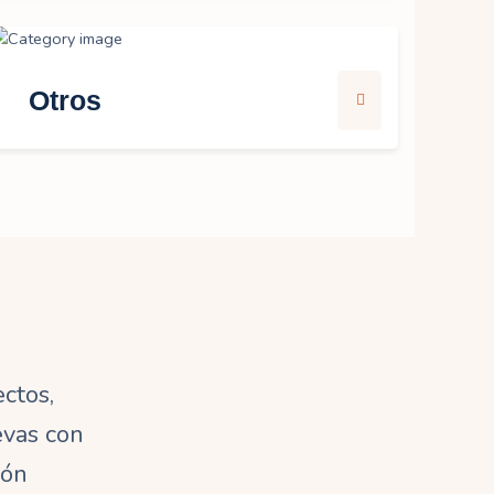
Otros
ctos,
evas con
ión