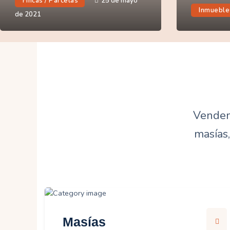
Fincas / Parcelas
25 de mayo
Inmueble
de 2021
Vendemo
masías,
Masías