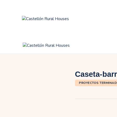
I
I
M
P
C
Caseta-barr
PROYECTOS TERMINA