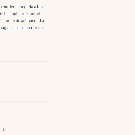
ura moderna pegada a los
e la ampliacion, por el
 un toque de antiguedad a
iguas , en el interior se a